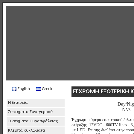
English
Greek
ΕΓΧΡΩΜΗ ΕΞΩΤΕΡΙΚΗ 
Η Εταιρεία
Day/Nig
NVC-
Συστήματα Συναγερμού
Έγχρωμη κάμερα εσωτερικού /εξωτερ
Συστήματα Πυρασφάλειας
στήριξης. 12VDC - 600TV lines - 3,
με LED. Επίσης διαθέτει στην πρ
Κλειστά Κυκλώματα