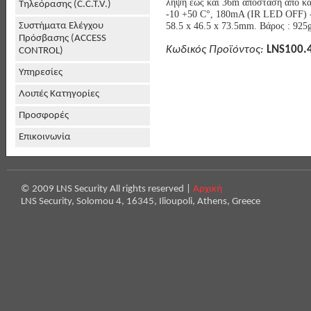
λήψη έως και 36m απόσταση από κά
Τηλεόρασης (C.C.T.V.)
-10 +50 C°, 180mA (IR LED OFF)
58.5 x 46.5 x 73.5mm. Βάρος : 925
Συστήματα Ελέγχου
Πρόσβασης (ACCESS
Κωδικός Προϊόντος:
LNS100.
CONTROL)
Υπηρεσίες
Λοιπές Κατηγορίες
Προσφορές
Επικοινωνία
© 2009 LNS Security All rights reserved |
Αρχική
LNS Security, Solomou 4, 16345, Ilioupoli, Athens, Greece