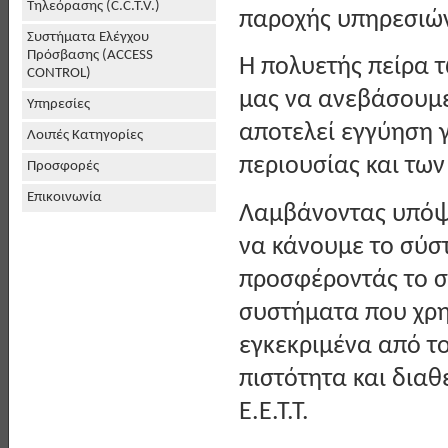
Τηλεόρασης (C.C.T.V.)
παροχής υπηρεσιώ
Συστήματα Ελέγχου
Πρόσβασης (ACCESS
Η πολυετής πείρα τ
CONTROL)
μας να ανεβάσουμε
Υπηρεσίες
αποτελεί εγγύηση γ
Λοιπές Κατηγορίες
περιουσίας και τω
Προσφορές
Επικοινωνία
Λαμβάνοντας υπόψη
να κάνουμε το σύσ
προσφέροντάς το σε
συστήματα που χρη
εγκεκριμένα από το
πιστότητα και διαθέ
Ε.Ε.Τ.Τ.